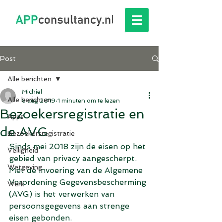
Post
Alle berichten
Michiel
Alle berichten
8 aug 2019
1 minuten om te lezen
Bezoekersregistratie en
Apps
de AVG
Bezoekersregistratie
Sinds mei 2018 zijn de eisen op het 
Veiligheid
gebied van privacy aangescherpt. 
Wetgeving
Met de invoering van de Algemene 
Verordening Gegevensbescherming 
Werk
(AVG) is het verwerken van 
persoonsgegevens aan strenge 
eisen gebonden. 