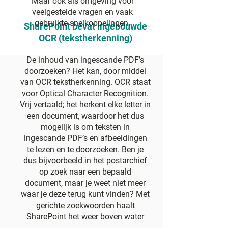
Maar ook als omgeving voor
veelgestelde vragen en vaak
gebruikte snelkoppelingen.
SharePoint bevat ingebouwde
OCR (tekstherkenning)
De inhoud van ingescande PDF’s
doorzoeken? Het kan, door middel
van OCR tekstherkenning. OCR staat
voor Optical Character Recognition.
Vrij vertaald; het herkent elke letter in
een document, waardoor het dus
mogelijk is om teksten in
ingescande PDF’s en afbeeldingen
te lezen en te doorzoeken. Ben je
dus bijvoorbeeld in het postarchief
op zoek naar een bepaald
document, maar je weet niet meer
waar je deze terug kunt vinden? Met
gerichte zoekwoorden haalt
SharePoint het weer boven water