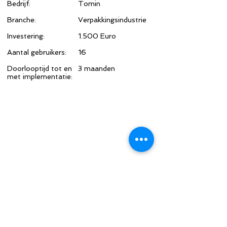
Bedrijf:
Tomin
Branche:
Verpakkingsindustrie
Investering:
1.500 Euro
Aantal gebruikers:
16
Doorlooptijd tot en
3 maanden
met implementatie:
"We werkten de kwaliteitscontroles
achter ons bureau met Excel af. Met
de QC-App ben ik mobiel, blijf in
beweging en is de bediening van de
APP ondanks mijn lichamelijke
beperking een feest."
Kwaliteitscontroleur Tomin
www.tomingroep.nl/tomin-
verpakken