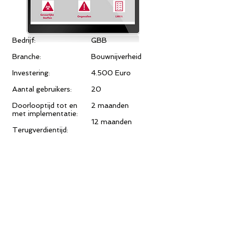
Bedrijf:
GBB
Branche:
Bouwnijverheid
Investering:
4.500 Euro
Aantal gebruikers:
20
Doorlooptijd tot en
2 maanden
met implementatie:
12 maanden
Terugverdientijd:
"Ik vond het handboek altijd maar
onhandig. Meestal bleef het ook in de
bus liggen, zonder dat je er echt naar
omkijkt. Met de nieuwe App denk ik er
toch wat vaker aan en is het ook
makkelijker om snel even wat op te
zoeken." ​
Robert, ​
Manager Brandwering​