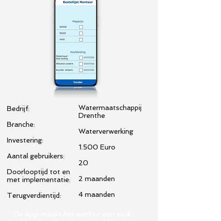
Watermaatschappij
Bedrijf:
Drenthe
Branche:
Waterverwerking
Investering:
1.500 Euro
Aantal gebruikers:
20
Doorlooptijd tot en
2 maanden
met implementatie:
4 maanden
Terugverdientijd:
"De App maakt het werken een stuk