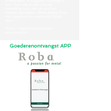
makkelijker. Ik krijg een melding in
ons Team als er een nieuwe
bestelling is en kan de spullen
meteen opzoeken. Geen gedoe meer
met papieren en wachtrijen bij de
deur."
Frans, Magazijnmedewerker
www.wmd.nl
Goederenontvangst APP
BestelAPP van materialen
voor monteurs
Voorraden in bussen onder
beheer
Koppeling aan bestaand
ERP-systeem