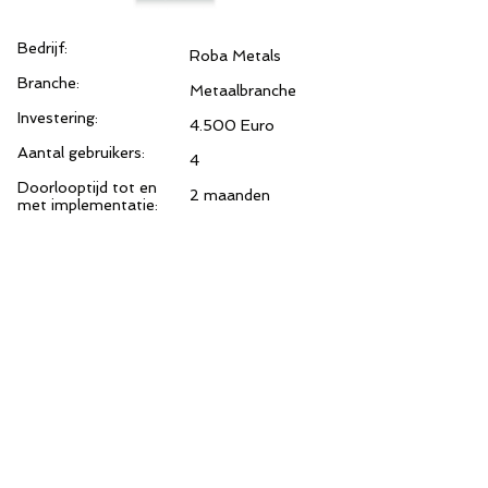
Bedrijf:
Roba Metals
Branche:
Metaalbranche
Investering:
4.500 Euro
Aantal gebruikers:
4
Doorlooptijd tot en
2 maanden
met implementatie:
"Met deze APP kan nu stoppen met
de 50 pagina's picklijst en kan direct
het journaal met de juiste informatie
vullen!"
Patrick, ROBA magazijnmedewerker
www.robametals.com