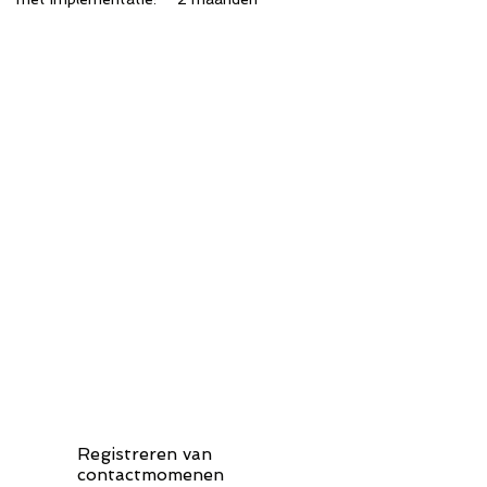
"Ik was mijn uren altijd in Excel met
mijn agenda in de hand aan het
bijhouden. Heel gedoe om dan alles
voor facturen bij elkaar zien te
krijgen. De urenregistratie en de
integratie van mijn Outlook-agenda
heeft mij geholpen om overzicht te
houden en de facturatie is nu een
fluitje van een cent."
Gezienus Scheper
Directeur Lenny Advies
www.lennyadvies.nl
Registreren van
contactmomenen