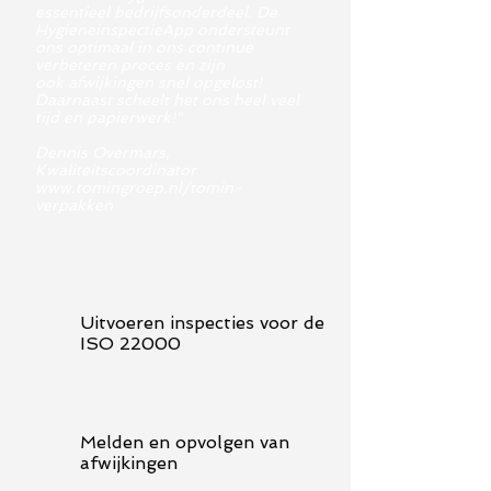
essentieel bedrijfsonderdeel. De
HygieneinspectieApp ondersteunt
ons optimaal in ons continue
verbeteren proces en zijn
ook afwijkingen snel opgelost!
Daarnaast scheelt het ons heel veel
tijd en papierwerk!"
Dennis Overmars,
Kwaliteitscoordinator
www.tomingroep.nl/tomin-
verpakken
Uitvoeren inspecties voor de
ISO 22000
Melden en opvolgen van
afwijkingen