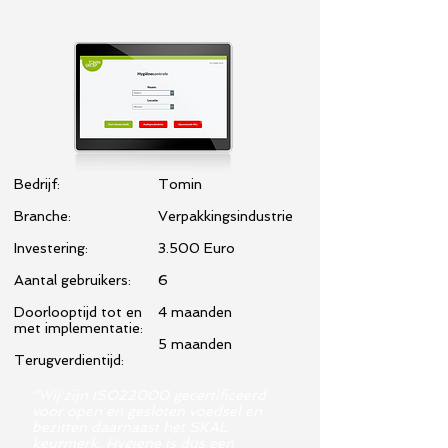
Bedrijf:
Tomin
Branche:
Verpakkingsindustrie
Investering:
3.500 Euro
Aantal gebruikers:
6
Doorlooptijd tot en
4 maanden
met implementatie:
5 maanden
Terugverdientijd:
"Wij zijn ISO22000 gecertificeerd
voor open en gesloten voedsel en
bezitten daarnaast het SKAL
keurmerk. Hygiene is dus een